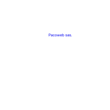
contactanos@fundapain.org
© Fundapain todos los derechos resevados - Implementado
por
Pacoweb sas.