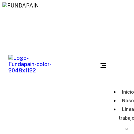
Redes sociales:
Bucaramanga Santander
contactanos@fundapain.org
Inicio
Noso
Línea
trabaj