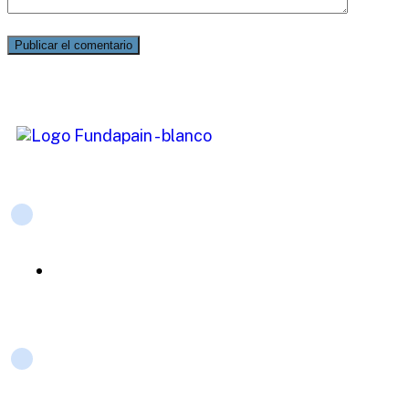
Links de interés
Actividades meritorias
Contacto
+57 318 735 2977