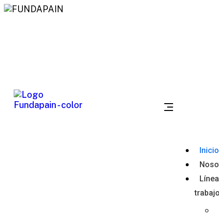
Redes sociales:
Bucaramanga Santander
contactanos@fundapain.org
Inicio
Noso
Línea
trabaj