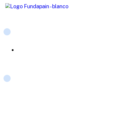
Links de interés
Actividades meritorias
Contacto
+57 318 735 2977
contactanos@fundapain.org
© Fundapain todos los derechos resevados - Implementado